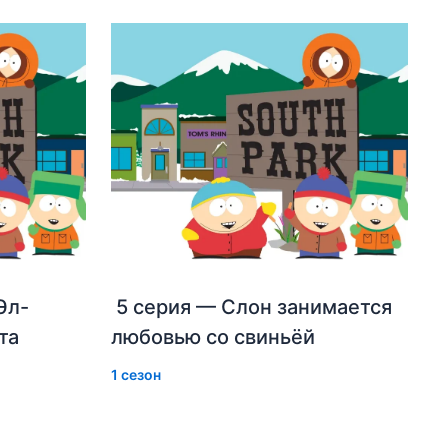
Эл-
5 серия — Слон занимается
та
любовью со свиньёй
1 сезон