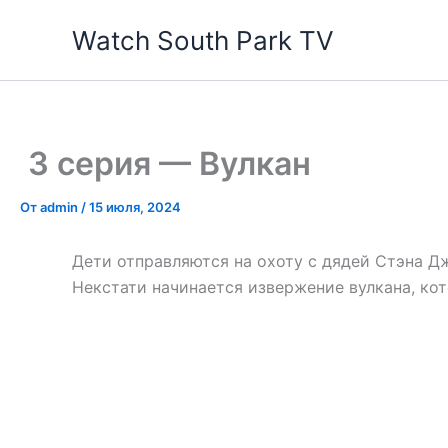
Перейти
Watch South Park TV
к
содержимому
3 серия — Вулкан
От
admin
/
15 июля, 2024
Дети отправляются на охоту с дядей Стэна 
Некстати начинается извержение вулкана, ко