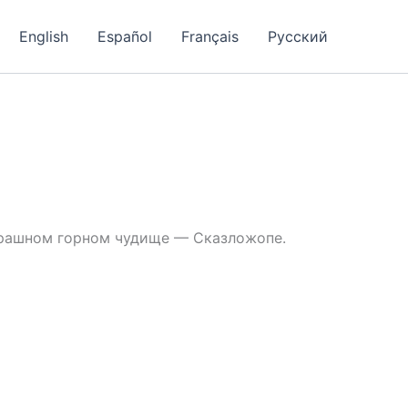
English
Español
Français
Русский
страшном горном чудище — Сказложопе.