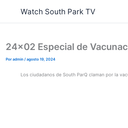
Ir
Watch South Park TV
al
contenido
24×02 Especial de Vacunac
Por
admin
/
agosto 19, 2024
Los ciudadanos de South ParQ claman por la vacun