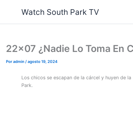
Ir
Watch South Park TV
al
contenido
22×07 ¿Nadie Lo Toma En C
Por
admin
/
agosto 19, 2024
Los chicos se escapan de la cárcel y huyen de la 
Park.