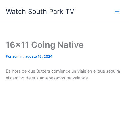
Ir
Watch South Park TV
al
contenido
16×11 Going Native
Por
admin
/
agosto 18, 2024
Es hora de que Butters comience un viaje en el que seguirá
el camino de sus antepasados ​​hawaianos.